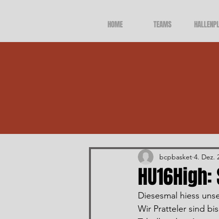
HOME
TEAMS
HALLENP
Alle Beiträge
bcpbasket
4. Dez. 
HU16High: 
Diesesmal hiess unse
Wir Pratteler sind b