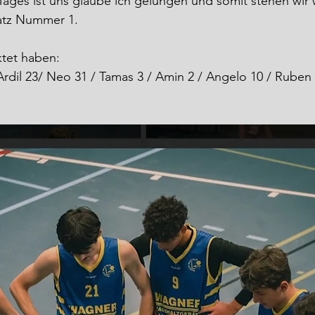
ges ist uns glaube ich gelungen und somit stehen wir w
atz Nummer 1.
tet haben:
rdil 23/ Neo 31 / Tamas 3 / Amin 2 / Angelo 10 / Ruben 