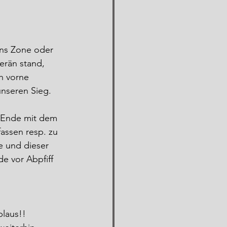
ns Zone oder 
erän stand, 
h vorne 
nseren Sieg. 
r Ende mit dem 
assen resp. zu 
e und dieser 
e vor Abpfiff 
plaus!!