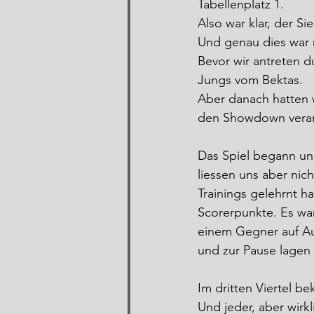
Tabellenplatz 1.
Also war klar, der S
Und genau dies war n
Bevor wir antreten d
Jungs vom Bektas.
Aber danach hatten w
den Showdown verant
Das Spiel begann un
liessen uns aber nic
Trainings gelehrnt h
Scorerpunkte. Es wa
einem Gegner auf Au
und zur Pause lagen 
Im dritten Viertel b
Und jeder, aber wirk