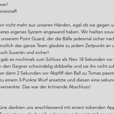
war!
inerstaff.
ir nicht mehr aus unseren Händen, egal ob sie gegen u
seres eigenes System angewand haben. Wir hielten souv
unserem Point Guard, der die Bälle jedesmal sicher nac
rmutlich das ganze Team glaubte zu jedem Zeitpunkt an u
auch.Suverän und sicher!
ht gab es nochmals zum Schluss als Neo 18 Sekunden vo
n den Gegner schwindelig dribbelte und sie ihn nicht zuf
er dann 2 Sekunden vor Abpfiff den Ball zu Tomas passt
zu einem 3-Punkte Wurf ansetzte und diesen eine sekund
b versenkte. Das war der krönende Abschluss!
ibüne dankten uns anschliessend mit einem tobenden Ap