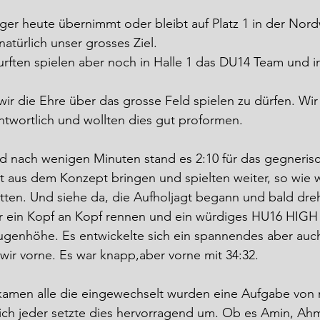
ieger heute übernimmt oder bleibt auf Platz 1 in der Nor
atürlich unser grosses Ziel.
urften spielen aber noch in Halle 1 das DU14 Team und in
ir die Ehre über das grosse Feld spielen zu dürfen. Wir 
wortlich und wollten dies gut proformen.
d nach wenigen Minuten stand es 2:10 für das gegneris
ht aus dem Konzept bringen und spielten weiter, so wie w
atten. Und siehe da, die Aufholjagt begann und bald dreh
r ein Kopf an Kopf rennen und ein würdiges HU16 HIGH s
genhöhe. Es entwickelte sich ein spannendes aber auch 
wir vorne. Es war knapp,aber vorne mit 34:32.
ekamen alle die eingewechselt wurden eine Aufgabe von m
lich jeder setzte dies hervorragend um. Ob es Amin, Ah