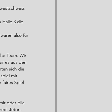
dwestschweiz. 
 Halle 3 die 
waren also für 
che Team. Wir 
ir es aus den 
ten sich die 
piel mit 
faires Spiel 
ir oder Elia. 
med, Jeton, 