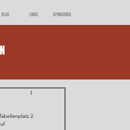
BLOG
LINKS
SPONSOREN
LN
abellenplatz 2. 
uf 