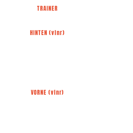
TRAINER
Marie-Anne
HINTEN (vlnr)
Marie-Anne
Mihajlo
Cayan
Martim
Riccardo
Georgije
VORNE (vlnr)
Noan
Rodi
Mattia
Lucca
Dave