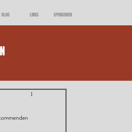
BLOG
LINKS
SPONSOREN
LN
m kommenden 