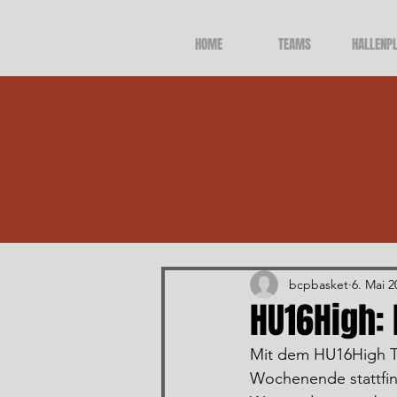
HOME
TEAMS
HALLENP
Alle Beiträge
bcpbasket
6. Mai 2
HU16High: 
Mit dem HU16High Te
Wochenende stattfind