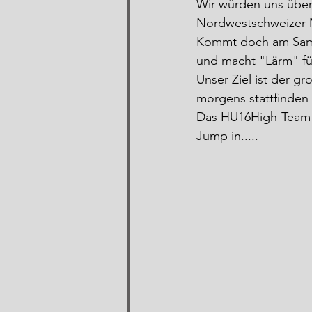
Wir würden uns über 
Nordwestschweizer Me
Kommt doch am Samst
und macht "Lärm" fü
Unser Ziel ist der g
morgens stattfinden
Das HU16High-Team f
Jump in.....