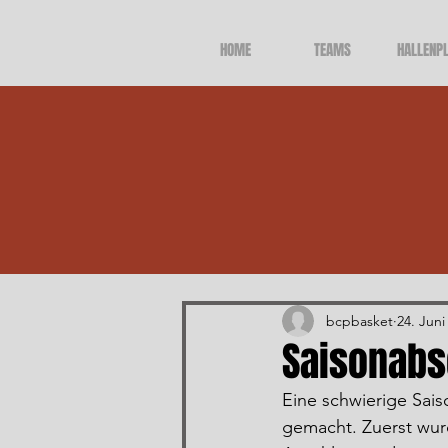
HOME
TEAMS
HALLENP
Alle Beiträge
bcpbasket
24. Juni
Saisonabs
Eine schwierige Sai
gemacht. Zuerst wurd