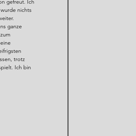
n gefreut. Ich 
 wurde nichts 
eiter. 
ans ganze 
 zum 
eine 
ifrigsten 
sen, trotz 
pielt. Ich bin 