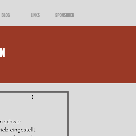
BLOG
LINKS
SPONSOREN
LN
en schwer 
eb eingestellt. 