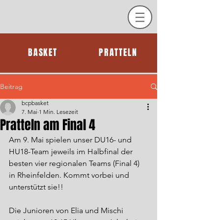
BASKET
PRATTELN
Beitrag
bcpbasket
7. Mai
1 Min. Lesezeit
Pratteln am Final 4
Am 9. Mai spielen unser DU16- und 
HU18-Team jeweils im Halbfinal der 
besten vier regionalen Teams (Final 4) 
in Rheinfelden. Kommt vorbei und 
unterstützt sie!! 
Die Junioren von Elia und Mischi 