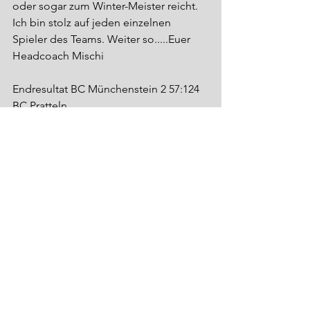
oder sogar zum Winter-Meister reicht. 
Ich bin stolz auf jeden einzelnen 
Spieler des Teams. Weiter so.....Euer 
Headcoach Mischi
Endresultat BC Münchenstein 2 57:124 
BC Pratteln
Gespielt haben: Neo 51/ Angelo 26/ 
Ardil 18/ Jeton 14/ Ruben 6/ Tamas 5/ 
Ahmed 2/ Amin 2/ Luka/ Mike/ Raul/ 
Aldin