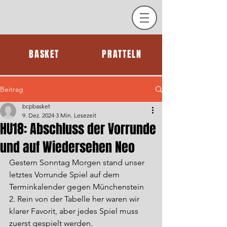
BASKET
PRATTELN
Beitrag
bcpbasket
9. Dez. 2024
3 Min. Lesezeit
HU18: Abschluss der Vorrunde
und auf Wiedersehen Neo
Gestern Sonntag Morgen stand unser 
letztes Vorrunde Spiel auf dem 
Terminkalender gegen Münchenstein 
2. Rein von der Tabelle her waren wir 
klarer Favorit, aber jedes Spiel muss 
zuerst gespielt werden.