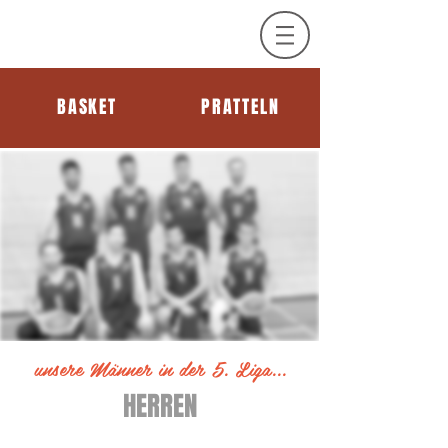
BASKET
PRATTELN
unsere Männer in der 5. Lig
a.
..
HERREN