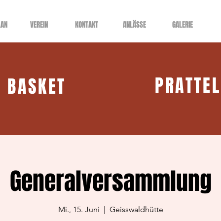
LAN
VEREIN
KONTAKT
ANLÄSSE
GALERIE
PRATTE
BASKET
Generalversammlung
Mi., 15. Juni
  |  
Geisswaldhütte