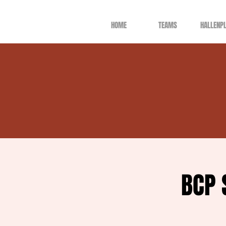
HOME
TEAMS
HALLENP
BCP 