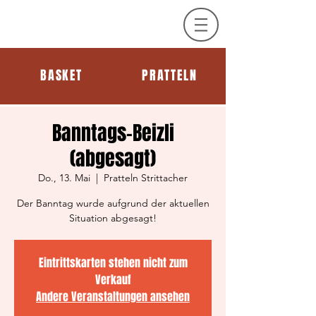
BASKET
PRATTELN
Banntags-Beizli
(abgesagt)
Do., 13. Mai
  |  
Pratteln Strittacher
Der Banntag wurde aufgrund der aktuellen
Situation abgesagt!
Eintrittskarten stehen nicht zum
Verkauf
Andere Veranstaltungen ansehen